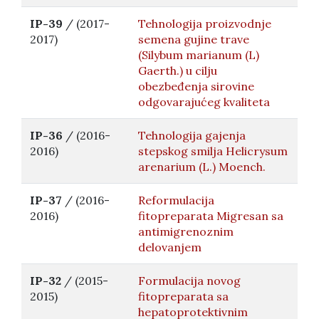
IP-39
/ (2017-
Tehnologija proizvodnje
2017)
semena gujine trave
(Silybum marianum (L)
Gaerth.) u cilju
obezbeđenja sirovine
odgovarajućeg kvaliteta
IP-36
/ (2016-
Tehnologija gajenja
2016)
stepskog smilja Helicrysum
arenarium (L.) Moench.
IP-37
/ (2016-
Reformulacija
2016)
fitopreparata Migresan sa
antimigrenoznim
delovanjem
IP-32
/ (2015-
Formulacija novog
2015)
fitopreparata sa
hepatoprotektivnim