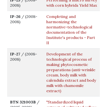
IP-25
/ (2008-
Performing a macro survey
2008)
with corn hybrids Yield Max
IP-26
/ (2008-
Completing and
2008)
harmonizing the
normative-technological
documentation of the
Institute's products - Part
II
IP-27
/ (2008-
Development of the
2008)
technological process of
making phytocosmetic
preparations (anti-wrinkle
cream, body milk with
calendula extract and body
milk with chamomile
extract)
BTN 321003B
/
"Standardized liquid