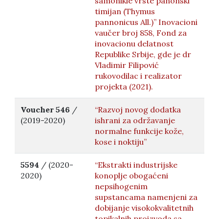
samonikle vrste panonski
timijan (Thymus
pannonicus All.)” Inovacioni
vaučer broj 858, Fond za
inovacionu delatnost
Republike Srbije, gde je dr
Vladimir Filipović
rukovodilac i realizator
projekta (2021).
Voucher 546
/
“Razvoj novog dodatka
(2019-2020)
ishrani za održavanje
normalne funkcije kože,
kose i noktiju”
5594
/ (2020-
“Ekstrakti industrijske
2020)
konoplje obogaćeni
nepsihogenim
supstancama namenjeni za
dobijanje visokokvalitetnih
topikalnih proizvoda sa