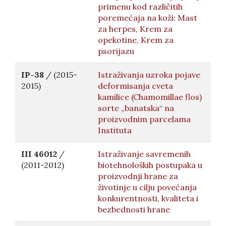
primenu kod različitih
poremećaja na koži: Mast
za herpes, Krem za
opekotine, Krem za
psorijazu
IP-38
/ (2015-
Istraživanja uzroka pojave
2015)
deformisanja cveta
kamilice (Chamomillae flos)
sorte „banatska“ na
proizvodnim parcelama
Instituta
III 46012
/
Istraživanje savremenih
(2011-2012)
biotehnoloških postupaka u
proizvodnji hrane za
životinje u cilju povećanja
konkurentnosti, kvaliteta i
bezbednosti hrane