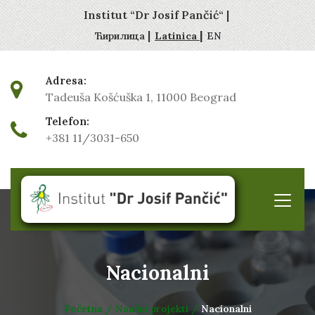
Institut “Dr Josif Pančić“ |
|
|
Ћирилица
Latinica
EN
Adresa:
Tadeuša Košćuška 1, 11000 Beograd
Telefon:
+381 11/3031-650
Nacionalni
Početna /
Naučni projekti /
Nacionalni