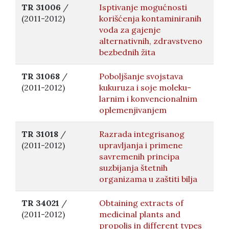
TR 31006
/
Isptivanje mogućnosti
(2011-2012)
korišćenja kontaminiranih
voda za gajenje
alternativnih, zdravstveno
bezbednih žita
TR 31068
/
Poboljšanje svojstava
(2011-2012)
kukuruza i soje moleku-
larnim i konvencionalnim
oplemenjivanjem
TR 31018
/
Razrada integrisanog
(2011-2012)
upravljanja i primene
savremenih principa
suzbijanja štetnih
organizama u zaštiti bilja
TR 34021
/
Obtaining extracts of
(2011-2012)
medicinal plants and
propolis in different types