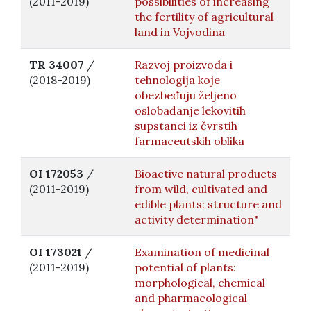
(2011-2019)
possibilities of increasing
the fertility of agricultural
land in Vojvodina
TR 34007
/
Razvoj proizvoda i
(2018-2019)
tehnologija koje
obezbeđuju željeno
oslobađanje lekovitih
supstanci iz čvrstih
farmaceutskih oblika
OI 172053
/
Bioactive natural products
(2011-2019)
from wild, cultivated and
edible plants: structure and
activity determination"
OI 173021
/
Examination of medicinal
(2011-2019)
potential of plants:
morphological, chemical
and pharmacological