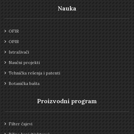
Nauka
OFIR
OPIR
Istraživači
Naučni projekti
Tehnička rešenja i patenti
Botanička bašta
Proizvodni program
Filter čajevi