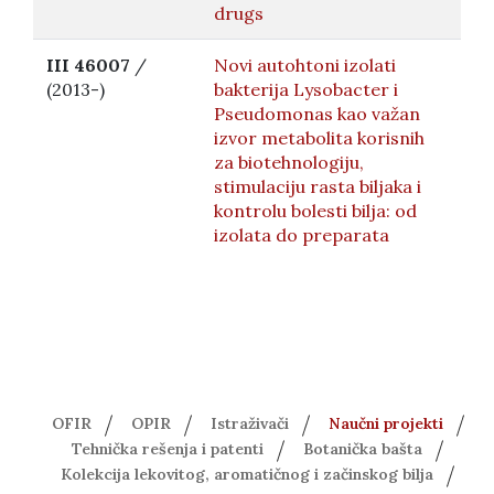
drugs
III 46007
/
Novi autohtoni izolati
(2013-)
bakterija Lysobacter i
Pseudomonas kao važan
izvor metabolita korisnih
za biotehnologiju,
stimulaciju rasta biljaka i
kontrolu bolesti bilja: od
izolata do preparata
OFIR
OPIR
Istraživači
Naučni projekti
Tehnička rešenja i patenti
Botanička bašta
Kolekcija lekovitog, aromatičnog i začinskog bilja