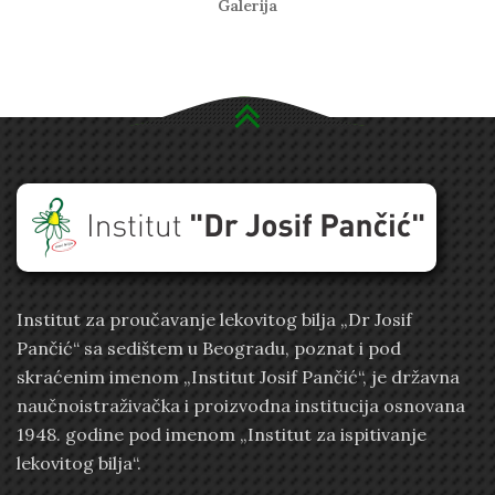
Galerija
Institut za proučavanje lekovitog bilja „Dr Josif
Pančić“ sa sedištem u Beogradu, poznat i pod
skraćenim imenom „Institut Josif Pančić“, je državna
naučnoistraživačka i proizvodna institucija osnovana
1948. godine pod imenom „Institut za ispitivanje
lekovitog bilja“.