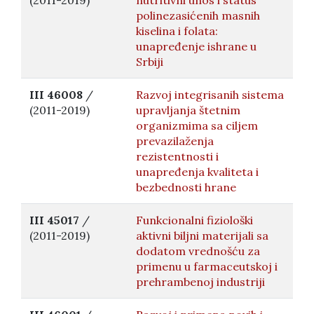
(2011-2019)
nutritivni unos i status
polinezasićenih masnih
kiselina i folata:
unapređenje ishrane u
Srbiji
III 46008
/
Razvoj integrisanih sistema
(2011-2019)
upravljanja štetnim
organizmima sa ciljem
prevazilaženja
rezistentnosti i
unapređenja kvaliteta i
bezbednosti hrane
III 45017
/
Funkcionalni fiziološki
(2011-2019)
aktivni biljni materijali sa
dodatom vrednošću za
primenu u farmaceutskoj i
prehrambenoj industriji