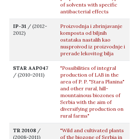
of solvents with specific
antibacterial effects
IP-31
/ (2012-
Proizvodnja i zbrinjavanje
2012)
komposta od biljnih
ostataka nastalih kao
nusproivod iz proizvodnje i
prerade lekovitog bilja
STAR AAP047
"Possibilities of integral
/ (2010-2011)
production of LAB in the
area of ​​P. P. "Stara Planina"
and other rural, hill-
mountainous biozones of
Serbia with the aim of
diversifying production on
rural farms"
TR 20108
/
"Wild and cultivated plants
(2008-2011)
of the biozone of Serbia in