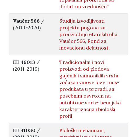
dodatom vrednošću”
Vaučer 566
/
Studija izvodljivosti
(2019-2020)
projekta pogona za
proizvodnju etarskih ulja.
Vaučer 566, Fond za
inovacionu delatnost.
III 46013
/
Tradicionalni i novi
(2011-2019)
proizvodi od plodova
gajenih i samoniklih vrsta
voćaka i vinove loze i nus-
produkata u preradi, sa
posebnim osvrtom na
autohtone sorte: hemijska
karakterizacija i biološki
profil
III 41030
/
Biološki mehanizmi,