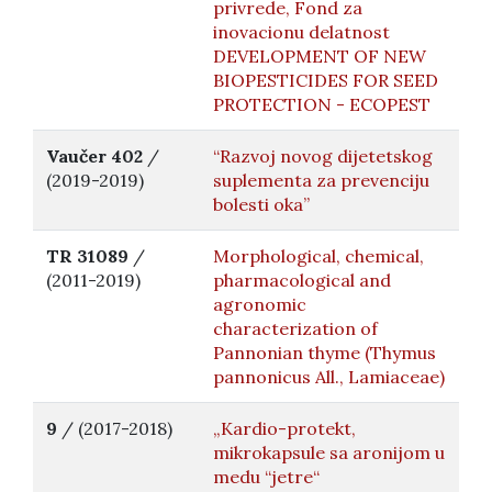
privrede, Fond za
inovacionu delatnost
DEVELOPMENT OF NEW
BIOPESTICIDES FOR SEED
PROTECTION - ECOPEST
Vaučer 402
/
“Razvoj novog dijetetskog
(2019-2019)
suplementa za prevenciju
bolesti oka”
TR 31089
/
Morphological, chemical,
(2011-2019)
pharmacological and
agronomic
characterization of
Pannonian thyme (Thymus
pannonicus All., Lamiaceae)
9
/ (2017-2018)
„Kardio-protekt,
mikrokapsule sa aronijom u
medu “jetre“