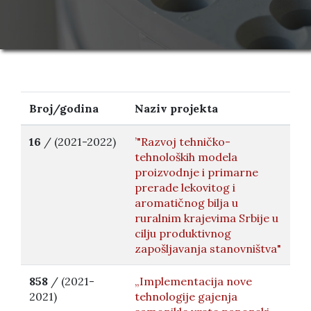
Broj/godina
Naziv projekta
16
/ (2021-2022)
’"Razvoj tehničko-
tehnoloških modela
proizvodnje i primarne
prerade lekovitog i
aromatičnog bilja u
ruralnim krajevima Srbije u
cilju produktivnog
zapošljavanja stanovništva"
858
/ (2021-
„Implementacija nove
2021)
tehnologije gajenja