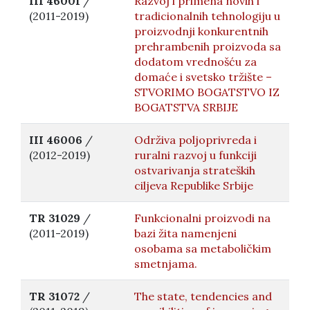
III 46001
/
Razvoj i primena novih i
(2011-2019)
tradicionalnih tehnologiju u
proizvodnji konkurentnih
prehrambenih proizvoda sa
dodatom vrednošću za
domaće i svetsko tržište –
STVORIMO BOGATSTVO IZ
BOGATSTVA SRBIJE
III 46006
/
Održiva poljoprivreda i
(2012-2019)
ruralni razvoj u funkciji
ostvarivanja strateških
ciljeva Republike Srbije
TR 31029
/
Funkcionalni proizvodi na
(2011-2019)
bazi žita namenjeni
osobama sa metaboličkim
smetnjama.
TR 31072
/
The state, tendencies and