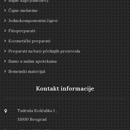
Biljne kapi (tinkture)
Čajne mešavine
Jednokomponentni čajevi
Fitopreparati
Kozmetički preparati
Preparati na bazi pčelinjih proizvoda
Samo u našim apotekama
Semenski materijal
Kontakt informacije
Tadeuša Košćuška 1 ,
11000 Beograd