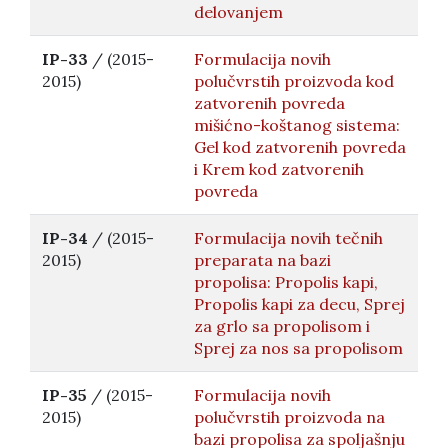
delovanjem
IP-33
/ (2015-
Formulacija novih
2015)
polučvrstih proizvoda kod
zatvorenih povreda
mišićno-koštanog sistema:
Gel kod zatvorenih povreda
i Krem kod zatvorenih
povreda
IP-34
/ (2015-
Formulacija novih tečnih
2015)
preparata na bazi
propolisa: Propolis kapi,
Propolis kapi za decu, Sprej
za grlo sa propolisom i
Sprej za nos sa propolisom
IP-35
/ (2015-
Formulacija novih
2015)
polučvrstih proizvoda na
bazi propolisa za spoljašnju