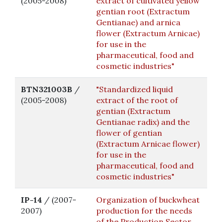
(2005-2008)
extract of cultivated yellow
gentian root (Extractum
Gentianae) and arnica
flower (Extractum Arnicae)
for use in the
pharmaceutical, food and
cosmetic industries"
BTN321003B
/
"Standardized liquid
(2005-2008)
extract of the root of
gentian (Extractum
Gentianae radix) and the
flower of gentian
(Extractum Arnicae flower)
for use in the
pharmaceutical, food and
cosmetic industries"
IP-14
/ (2007-
Organization of buckwheat
2007)
production for the needs
of the Production Sector