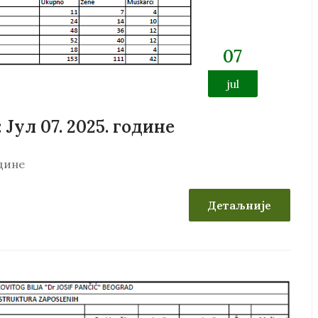
07
jul
Јул 07. 2025. године
одине
Детаљније